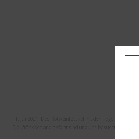
11. Juli 2021:
Das Rotweinfestival mit den Tagen der offen
Blaufränkischland gefolgt sind und uns besucht haben.