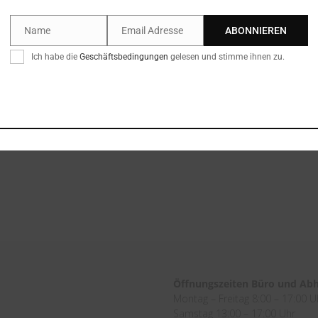
Name
Email Adresse
ABONNIEREN
Name
Email
Ich habe die
Geschäftsbedingungen
gelesen und stimme ihnen zu.
altung und Lohnverrechnung verantwortlich ist, für die wunder
Öffnungszeiten Büro und Ab
Montag – Freitag 8:00 – 17:00 U
Samstag 13:00 – 17:00 Uhr