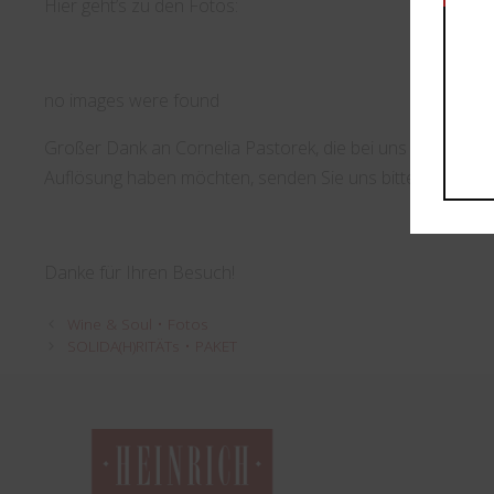
Hier geht’s zu den Fotos:
no images were found
Großer Dank an Cornelia Pastorek, die bei uns für Buchh
Auflösung haben möchten, senden Sie uns bitte ein
Mail
.
Danke für Ihren Besuch!
Wine & Soul • Fotos
SOLIDA(H)RITÄTs • PAKET