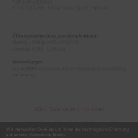
7301 Deutschkreutz
T: +43 2613-896 15 |
office@weingut-heinrich.at
Öffnungszeiten Büro und Abhofverkauf
Montag – Freitag 8:00 – 17:00 Uhr
Samstag 13:00 – 17:00 Uhr
Verkostungen
Gerne gegen Voranmeldung von Donnerstag bis Samstag
nachmittags.
AGB
|
Datenschutz
|
Impressum
© 2026 Weingut Heinrich GmbH, Burgenland |
Wir verwenden Cookies, um Ihnen die bestmögliche Erfahrung
Inhaberin: Silvia Heinrich
auf unserer Website zu bieten.