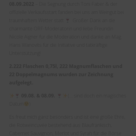
08.09.2022
– Die Segnung durch Toni Faber & der
offizielle Verkaufsstart fanden bei uns am Weingut bei
traumhaftem Wetter statt
. Großer Dank an die
charmante ORF-Moderatorin und liebe Freundin
Nicole Aigner für die Moderation und danke an Mag.
Hans Wanovits für die Initiative und tatkräftige
Unterstützung!
2.222 Flaschen 0,75l, 222 Magnumflaschen und
22 Doppelmagnums wurden zur Zeichnung
aufgelegt.
09.08. & 08.09.
(… sind doch ein magisches
Datum
)
Es freut mich ganz besonders und ist eine große Ehre,
die Rotweincuvée bestehend aus Blaufränkisch,
Cabernet Sauvignon, Merlot und Syrah für die Börse