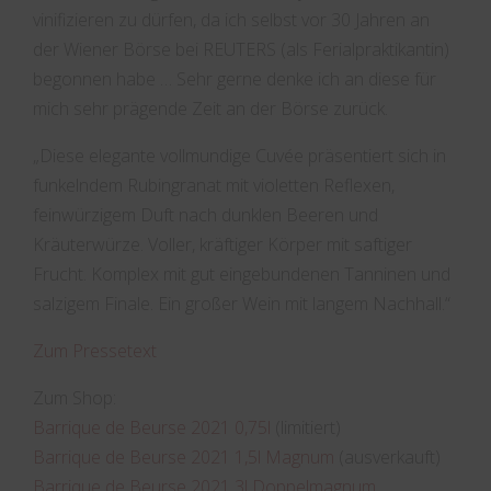
vinifizieren zu dürfen, da ich selbst vor 30 Jahren an
der Wiener Börse bei REUTERS (als Ferialpraktikantin)
begonnen habe … Sehr gerne denke ich an diese für
mich sehr prägende Zeit an der Börse zurück.
„Diese elegante vollmundige Cuvée präsentiert sich in
funkelndem Rubingranat mit violetten Reflexen,
feinwürzigem Duft nach dunklen Beeren und
Kräuterwürze. Voller, kräftiger Körper mit saftiger
Frucht. Komplex mit gut eingebundenen Tanninen und
salzigem Finale. Ein großer Wein mit langem Nachhall.“
Zum Pressetext
Zum Shop:
Barrique de Beurse 2021 0,75l
(limitiert)
Barrique de Beurse 2021 1,5l Magnum
(ausverkauft)
Barrique de Beurse 2021 3l Doppelmagnum