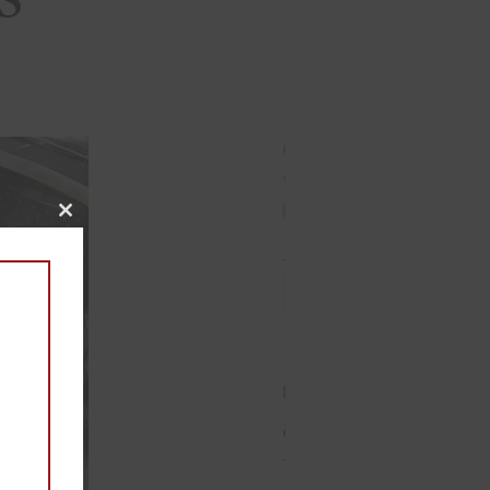
Close
this
module