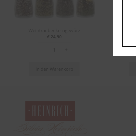
Weintraubenkerngewürz
Weintraub
€
24,90
-
+
Weintraubenkerngewürz
Menge
In den Warenkorb