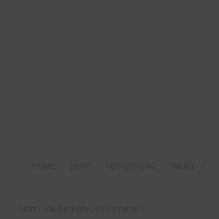
Zum
Inhalt
springen
HOME
SHOP
VERKOSTUNG
WEINE
Start
/ Traubenkern Gewürzmühlen