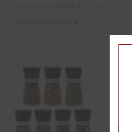
Gewürzmühlen mit Traubenkernen & Meersalz
Alle 3 Ergebnisse werden angezeigt