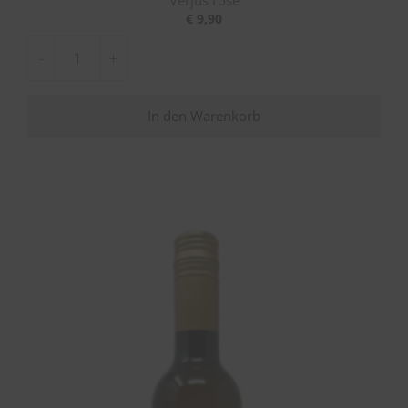
Verjus rosé
€
9,90
-
+
Verjus
rosé
In den Warenkorb
Menge