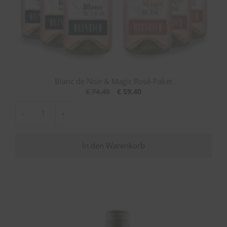
Blanc de Noir & Magic Rosé-Paket
Ursprünglicher
Aktueller
€
74,40
€
59,40
Preis
Preis
-
+
war:
ist:
Blanc
€ 74,40
€ 59,40.
de
In den Warenkorb
Noir
&
Magic
Rosé-
Paket
Menge