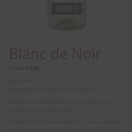
Blanc de Noir
Ursprünglicher
Aktueller
€
14,90
€
8,90
Preis
Preis
Blanc de noir
war:
ist:
Jahrgang 2025 im August zum Sonderpreis!
€ 14,90
€ 8,90.
Entdecken Sie Blaufränkisch in einer völlig neuen
Dimension – eine echte Rarität.
Ein
Blanc de Noir
ist ein weißer Wein, der aus dunklen
Trauben hergestellt wird. Unser Blanc de Noir besteht