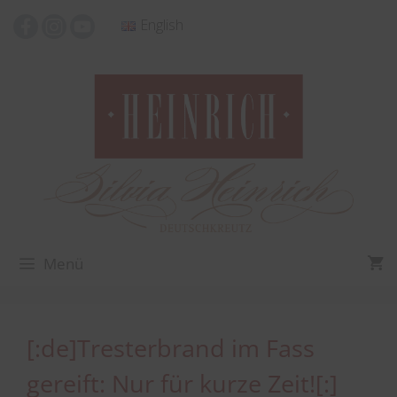
Zum
English
Inhalt
springen
Menü
[:de]Tresterbrand im Fass
gereift: Nur für kurze Zeit![:]