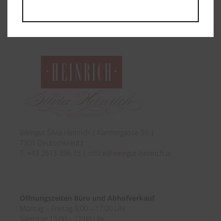
[:de]Artikel KURIER, 21. April 2019[:]
Weingut Silvia Heinrich | Karrnergasse 59 |
7301 Deutschkreutz
T: +43 2613-896 15 |
office@weingut-heinrich.at
Öffnungszeiten Büro und Abhofverkauf
Montag – Freitag 8:00 – 17:00 Uhr
Samstag 13:00 – 17:00 Uhr