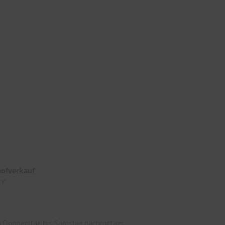
hofverkauf
hr
 Donnerstag bis Samstag nachmittags.