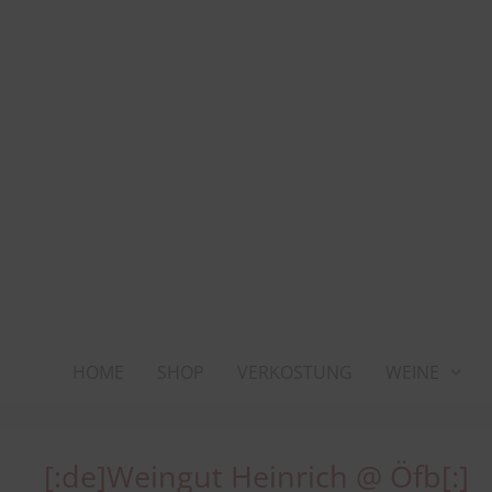
Zum
Inhalt
springen
HOME
SHOP
VERKOSTUNG
WEINE
[:de]Weingut Heinrich @ Öfb[:]