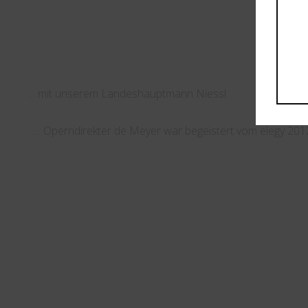
… mit unserem Landeshauptmann Niessl
… Operndirekter de Meyer war begeistert vom elegy 201