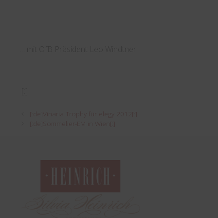
… mit ÖfB Präsident Leo Windtner
[:]
[:de]Vinaria Trophy für elegy 2012[:]
[:de]Sommelier-EM in Wien[:]