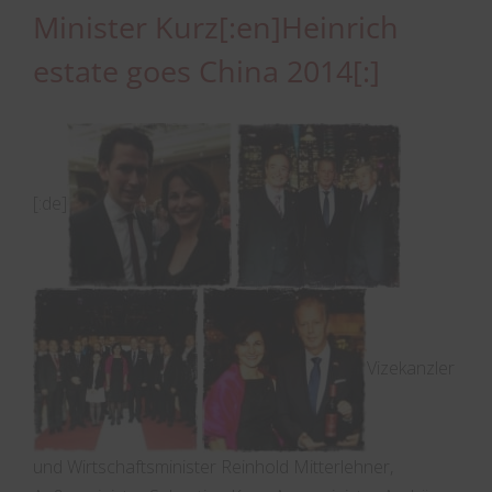
Minister Kurz[:en]Heinrich
estate goes China 2014[:]
[:de]
Vizekanzler
und Wirtschaftsminister Reinhold Mitterlehner,