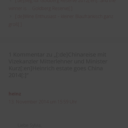
[:de]Sieg für Goldberg Reserve 2012[:en]…and the
winner is … Goldberg Reserve[:]
[:de]Wine Enthusiast – kleiner Blaufränkisch ganz
groß[:]
1 Kommentar zu „[:de]Chinareise mit
Vizekanzler Mitterlehner und Minister
Kurz[:en]Heinrich estate goes China
2014[:]“
heinz
13. November 2014 um 15:59 Uhr
Liebe Sylvia,