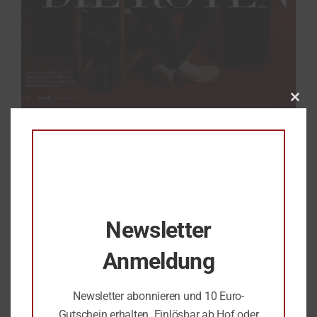
Clos
this
mod
Newsletter
Anmeldung
Newsletter abonnieren und 10 Euro-
Gutschein erhalten. Einlösbar ab Hof oder