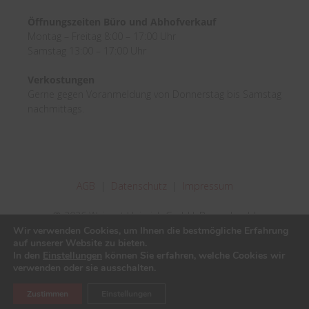
Öffnungszeiten Büro und Abhofverkauf
Montag – Freitag 8:00 – 17:00 Uhr
Samstag 13:00 – 17:00 Uhr
Verkostungen
Gerne gegen Voranmeldung von Donnerstag bis Samstag
nachmittags.
AGB
|
Datenschutz
|
Impressum
© 2026 Weingut Heinrich GmbH, Burgenland |
Wir verwenden Cookies, um Ihnen die bestmögliche Erfahrung
Inhaberin: Silvia Heinrich
auf unserer Website zu bieten.
In den
Einstellungen
können Sie erfahren, welche Cookies wir
Vertrag widerrufen
verwenden oder sie ausschalten.
Produkt zum Warenkorb hinzugefügt.
Zur Kasse
pll_language
Zustimmen
Einstellungen
0 Artikel -
€
0,00