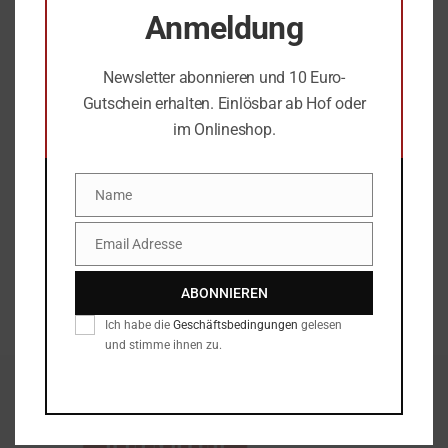
2.583 Weine von 404 österreichischen Weingütern,
Anmeldung
verkostet und bewertet von Willibald Balanjuk.
Wir
freuen uns über die Topbewertungen unserer
Newsletter abonnieren und 10 Euro-
Weine – vor allem über grandiose 97 Punkte für
Gutschein erhalten. Einlösbar ab Hof oder
die Silvia Heinrich Edition (SHE) Blaufränkisch
im Onlineshop.
Alte Reben 2015.
Name
Hier geht’s zu den weiteren
Bewertungen
.
Name
[:]
Email Adresse
Email
[:de]Weingartenwanderung Deutschkreutz 2020[:]
ABONNIEREN
[:de]Fachbeirat der FH Burgenland[:]
Ich habe die
Geschäftsbedingungen
gelesen
und stimme ihnen zu.