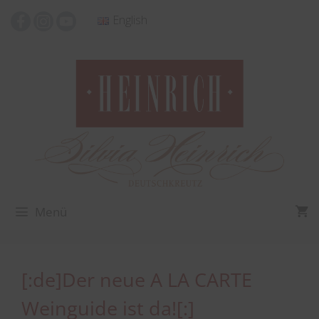
Zum
English
Inhalt
springen
Menü
[:de]Der neue A LA CARTE
Weinguide ist da![:]