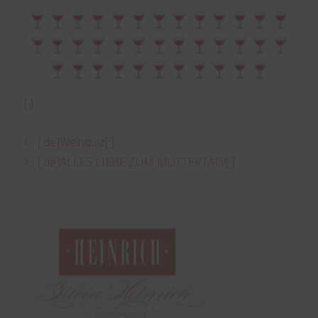
[:]
[:de]Weinquiz[:]
[:de]ALLES LIEBE ZUM MUTTERTAG![:]