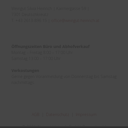
Weingut Silvia Heinrich | Karrnergasse 59 |
7301 Deutschkreutz
T: +43 2613-896 15 |
office@weingut-heinrich.at
Öffnungszeiten Büro und Abhofverkauf
Montag – Freitag 8:00 – 17:00 Uhr
Samstag 13:00 – 17:00 Uhr
Verkostungen
Gerne gegen Voranmeldung von Donnerstag bis Samstag
nachmittags.
AGB
|
Datenschutz
|
Impressum
© 2026 Weingut Heinrich GmbH, Burgenland |