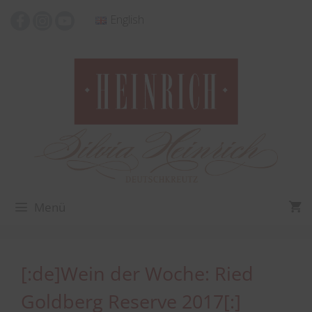
Zum
English
Inhalt
springen
Menü
[:de]Wein der Woche: Ried
Goldberg Reserve 2017[:]